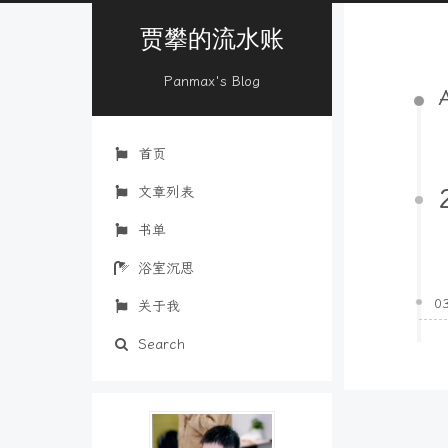
贾攀的流水账
Panmax's Blog
首页
文章列表
书单
浴室沉思
0
关于我
Search