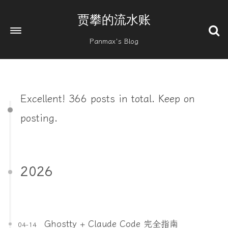
贾攀的流水账
Panmax's Blog
Excellent! 366 posts in total. Keep on
posting.
2026
Ghostty + Claude Code 完全指南
04-14