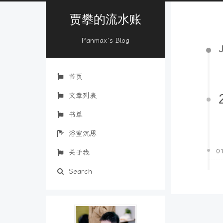
贾攀的流水账
Panmax's Blog
首页
文章列表
书单
浴室沉思
0
关于我
Search