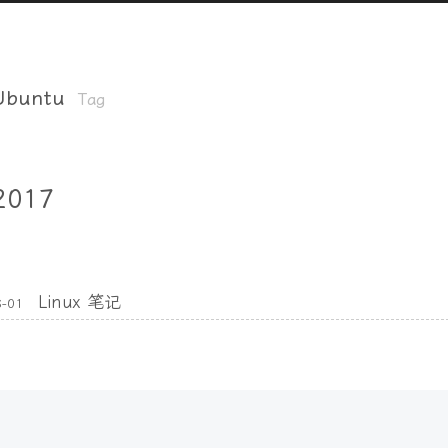
Ubuntu
Tag
2017
Linux 笔记
8-01