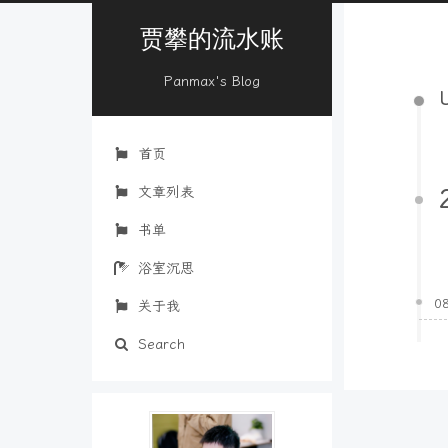
贾攀的流水账
Panmax's Blog
首页
文章列表
书单
浴室沉思
0
关于我
Search