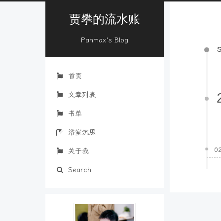
贾攀的流水账
Panmax's Blog
首页
文章列表
书单
浴室沉思
0
关于我
Search