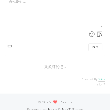
提交
来发评论吧~
Powered By
Valine
v1.4.7
©
2026
Panmax
Powered by
Hexo
&
NexT.Pisces