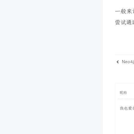
一般来
尝试通
Neo4