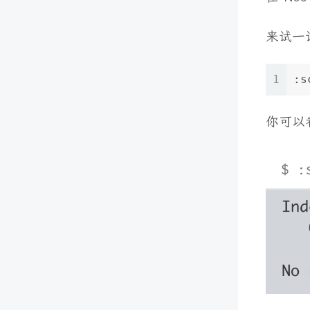
来试一
1
:s
你可以