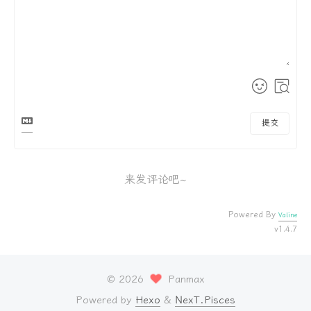
提交
来发评论吧~
Powered By
Valine
v1.4.7
©
2026
Panmax
Powered by
Hexo
&
NexT.Pisces