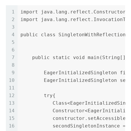
1
import java.lang.reflect.Constructor;
2
import java.lang.reflect.InvocationTa
3
4
public class SingletonWithReflection 
5
6
7
    public static void main(String[] 
8
9
        EagerInitializedSingleton fir
10
        EagerInitializedSingleton sec
11
12
        try{
13
           Class<EagerInitializedSing
14
           Constructor<EagerInitializ
15
           constructor.setAccessible(
16
           secondSingletonInstance = 