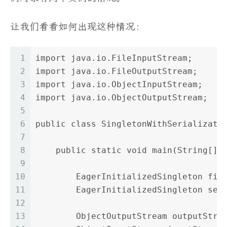
让我们看看如何出现这种情况：
1
import java.io.FileInputStream;
2
import java.io.FileOutputStream;
3
import java.io.ObjectInputStream;
4
import java.io.ObjectOutputStream;
5
6
public class SingletonWithSerializati
7
8
    public static void main(String[] 
9
10
        EagerInitializedSingleton fir
11
        EagerInitializedSingleton sec
12
13
        ObjectOutputStream outputStre