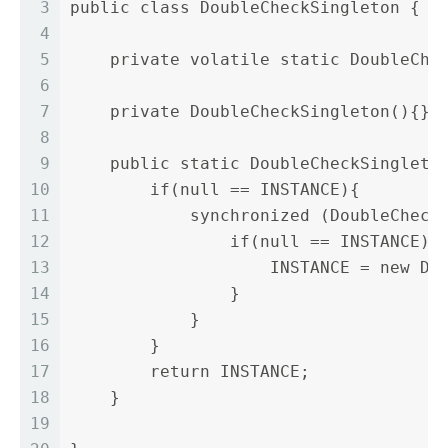
3
public class DoubleCheckSingleton {
4
5
    private volatile static DoubleChe
6
7
    private DoubleCheckSingleton(){}
8
9
    public static DoubleCheckSingleto
10
        if(null == INSTANCE){
11
            synchronized (DoubleCheck
12
                if(null == INSTANCE){
13
                    INSTANCE = new Do
14
                }
15
            }
16
        }
17
        return INSTANCE;
18
    }
19