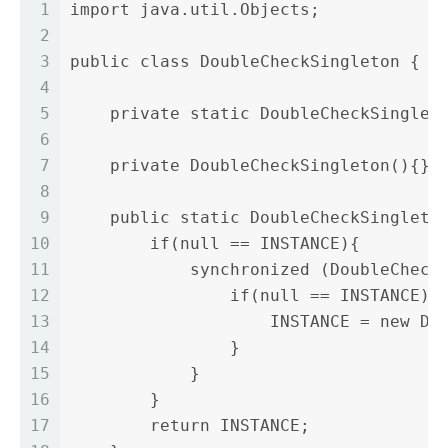
1
import java.util.Objects;
2
3
public class DoubleCheckSingleton {
4
5
    private static DoubleCheckSinglet
6
7
    private DoubleCheckSingleton(){}
8
9
    public static DoubleCheckSingleto
10
        if(null == INSTANCE){
11
            synchronized (DoubleCheck
12
                if(null == INSTANCE){
13
                    INSTANCE = new Do
14
                }
15
            }
16
        }
17
        return INSTANCE;