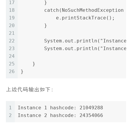
17
        }
18
        catch(NoSuchMethodException |
19
            e.printStackTrace();
20
        }
21
22
        System.out.println("Instance 
23
        System.out.println("Instance 
24
25
    }
26
}
上边代码输出如下：
1
Instance 1 hashcode: 21049288
2
Instance 2 hashcode: 24354066