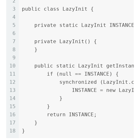
2
3
public class LazyInit {
4
5
    private static LazyInit INSTANCE 
6
7
    private LazyInit() {
8
    }
9
10
    public static LazyInit getInstanc
11
        if (null == INSTANCE) {
12
            synchronized (LazyInit.cl
13
                INSTANCE = new LazyIn
14
            }
15
        }
16
        return INSTANCE;
17
    }
18
}