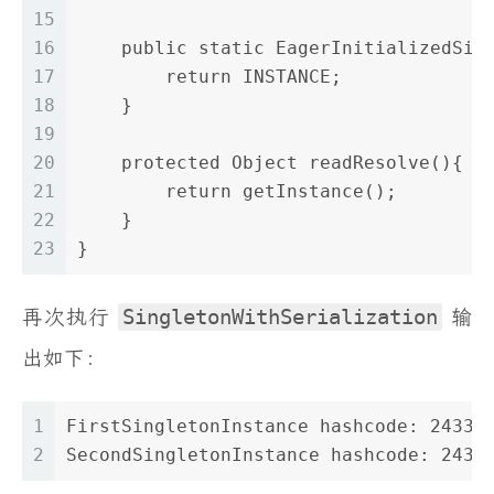
15
16
    public static EagerInitializedSin
17
        return INSTANCE;
18
    }
19
20
    protected Object readResolve(){
21
        return getInstance();
22
    }
23
}
再次执行
SingletonWithSerialization
输
出如下：
1
FirstSingletonInstance hashcode: 24336
2
SecondSingletonInstance hashcode: 2433