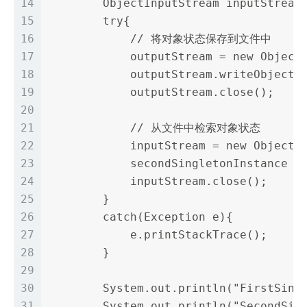
14
        ObjectInputStream inputStream
15
        try{
16
            // 将对象状态保存到文件中
17
            outputStream = new Object
18
            outputStream.writeObject(
19
            outputStream.close();
20
21
            // 从文件中检索对象状态
22
            inputStream = new ObjectI
23
            secondSingletonInstance =
24
            inputStream.close();
25
        }
26
        catch(Exception e){
27
            e.printStackTrace();
28
        }
29
30
        System.out.println("FirstSing
31
        System.out.println("SecondSin