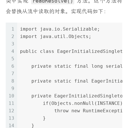
类中实现
readResolve()
方法。这个方法将
会替换从流中读取的对象。实现代码如下：
1
import java.io.Serializable;
2
import java.util.Objects;
3
4
public class EagerInitializedSingleto
5
6
    private static final long serialV
7
8
    private static final EagerInitial
9
10
    private EagerInitializedSingleton
11
        if(Objects.nonNull(INSTANCE))
12
            throw new RuntimeExceptio
13
        }
14
    }