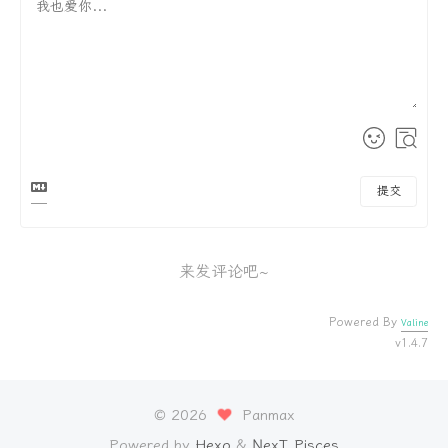
提交
来发评论吧~
Powered By
Valine
v1.4.7
©
2026
Panmax
Powered by
Hexo
&
NexT.Pisces