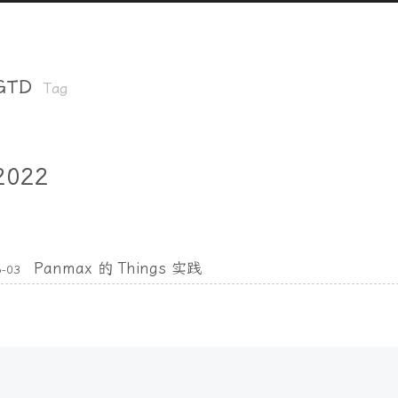
GTD
Tag
2022
Panmax 的 Things 实践
6-03