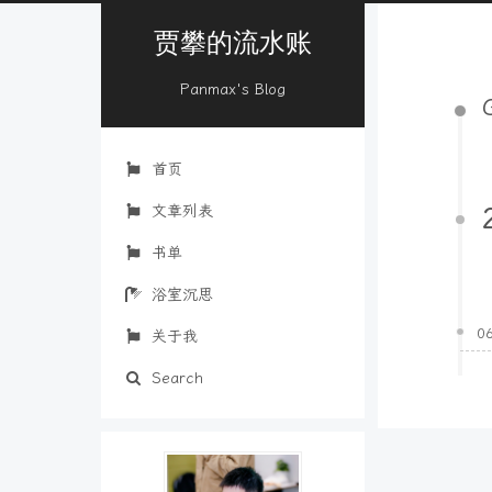
贾攀的流水账
Panmax's Blog
首页
文章列表
书单
浴室沉思
0
关于我
Search